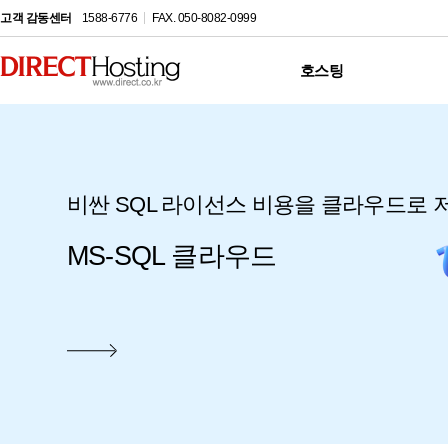
고객 감동센터
1588-6776
FAX. 050-8082-0999
호스팅
최상의 서비스, 최고의 프리미엄 호스팅
비싼 SQL 라이선스 비용을 클라우드로 
지긋지긋한 SQL Injection, Cross Site Scri
제대로된 관리형 웹호스팅으로
MS-SQL 클라우드
IPS/UTM으로 해결 OK
비용절감 OK!